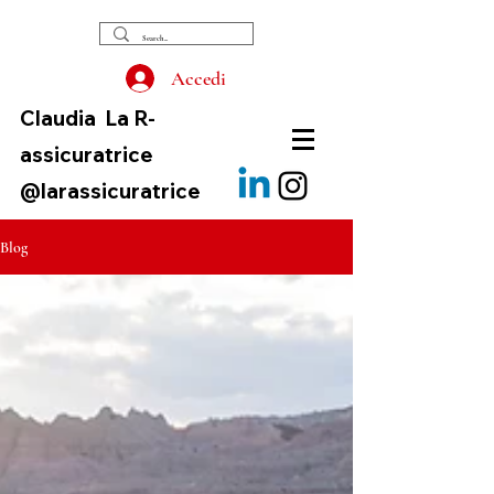
Accedi
Claudia
La R-
assicuratrice
@larassicuratrice
Blog