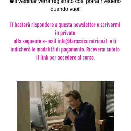
📽️ll webinar verrà registrato cosi potrai rivederlo 
quando vuoi!
Ti basterà rispondere a questa newsletter o scrivermi 
in privato 
alla seguente e-mail 
info@larassicuratrice.it
  e ti 
indicherò le modalità di pagamento. Riceverai subito 
il link per accedere al corso.